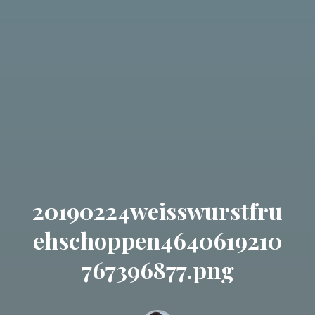
20190224weisswurstfru
ehschoppen4640619210
767396877.png