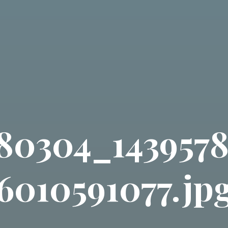
80304_1439578
6010591077.jp