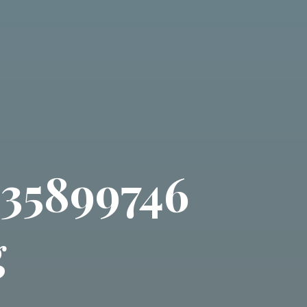
35899746
g