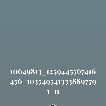
10649813_1259445567416
456_103549541333889779
1_n