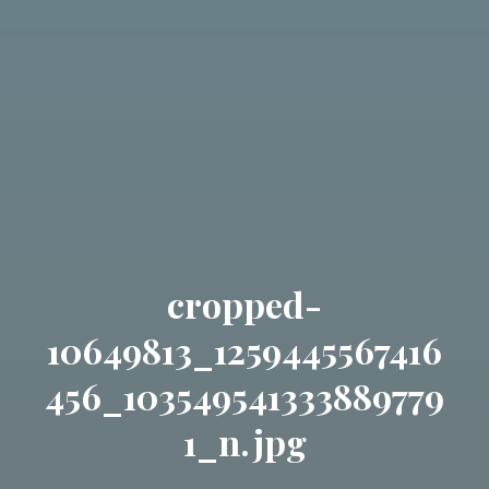
cropped-
10649813_1259445567416
456_103549541333889779
1_n.jpg