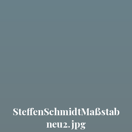
SteffenSchmidtMaßstab
neu2.jpg